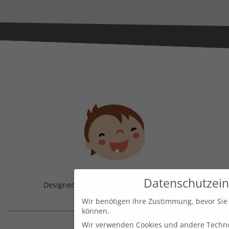
Datenschutzein
Designed & Handmade with
in Austria!
Wir benötigen Ihre Zustimmung, bevor Sie
können.
Wir verwenden Cookies und andere Techno