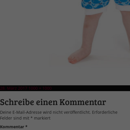
Veröffentlicht
Volle
28. März 2017
1000 × 1000
am
Größe
Schreibe einen Kommentar
Deine E-Mail-Adresse wird nicht veröffentlicht.
Erforderliche
Felder sind mit
*
markiert
Kommentar
*