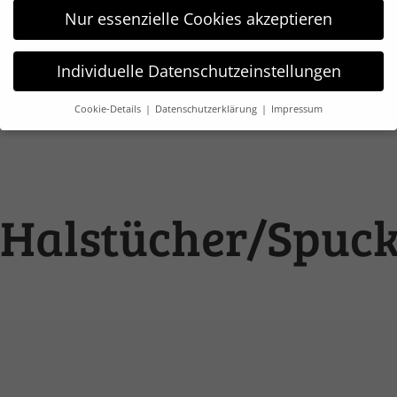
Nur essenzielle Cookies akzeptieren
Individuelle Datenschutzeinstellungen
Cookie-Details
Datenschutzerklärung
Impressum
Datenschutzeinstellungen
Wir verwenden Cookies und andere Technologien auf unserer
Website. Einige von ihnen sind essenziell, während andere
uns helfen, diese Website und Ihre Erfahrung zu verbessern.
Weitere Informationen über die Verwendung Ihrer Daten
Halstücher/Spuc
finden Sie in unserer
Datenschutzerklärung
.
Hier finden Sie eine Übersicht über alle verwendeten Cookies.
Sie können Ihre Einwilligung zu ganzen Kategorien geben
oder sich weitere Informationen anzeigen lassen und so nur
bestimmte Cookies auswählen.
Alle akzeptieren
Speichern
Nur essenzielle Cookies akzeptieren