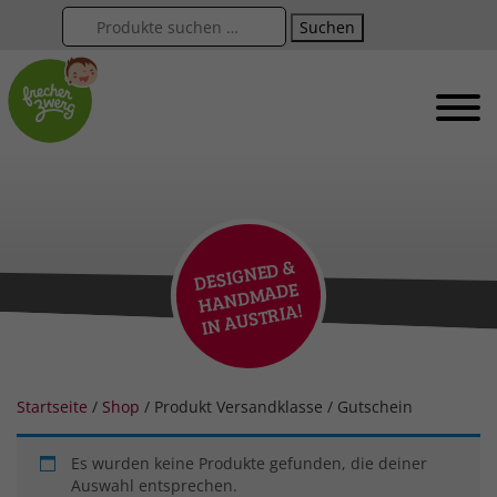
Suchen
DESIG
NED
&
HA
ND
I
MADE
N AUSTRIA!
Startseite
/
Shop
/ Produkt Versandklasse / Gutschein
Es wurden keine Produkte gefunden, die deiner
Auswahl entsprechen.