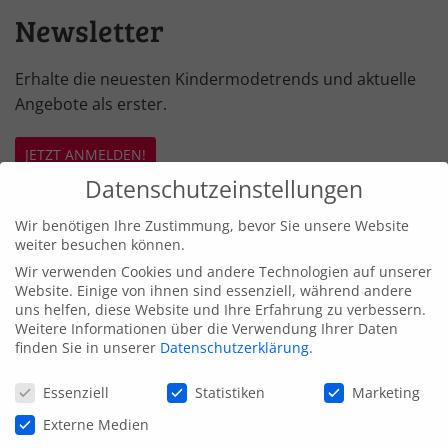
Newsletter
Erhalte die neuesten Kindermodetrends und aktuelle
Angebote als erster.
JETZT ANMELDEN!
Datenschutzeinstellungen
Produktkategorien
Wir benötigen Ihre Zustimmung, bevor Sie unsere Website
Schuhe
weiter besuchen können.
Kopfbedeckung
Wir verwenden Cookies und andere Technologien auf unserer
Häkelmütze
Website. Einige von ihnen sind essenziell, während andere
Jerseymütze
uns helfen, diese Website und Ihre Erfahrung zu verbessern.
Wintermützen gefüttert
Weitere Informationen über die Verwendung Ihrer Daten
Sommerhüte
finden Sie in unserer
Datenschutzerklärung
.
Stirnbänder/Haarreifen
Datenschutzeinstellungen
Ohrenschützer
Essenziell
Statistiken
Marketing
Hipsterbeanie mit Patch
SnackTraps
Externe Medien
Turnbeutel/Rucksäcke