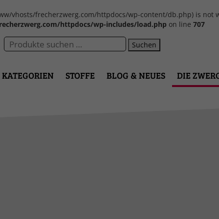
var/www/vhosts/frecherzwerg.com/httpdocs/wp-content/db.php) is not w
recherzwerg.com/httpdocs/wp-includes/load.php
on line
707
Suchen
KATEGORIEN
STOFFE
BLOG & NEUES
DIE ZWER