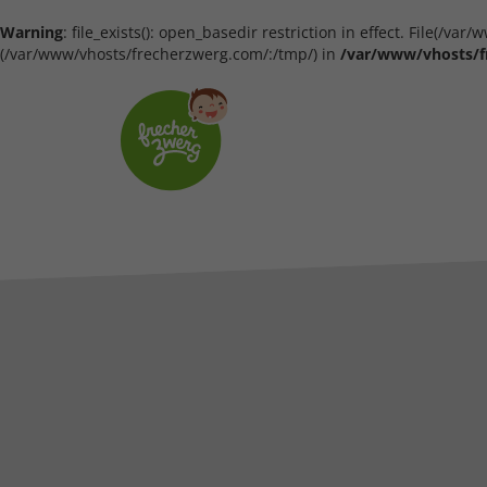
Warning
: file_exists(): open_basedir restriction in effect. File(/
(/var/www/vhosts/frecherzwerg.com/:/tmp/) in
/var/www/vhosts/f