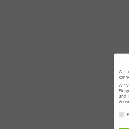
Wir b
könn
Wir 
Einig
und I
Verwe
Daten
E