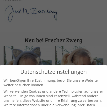
Neu bei Frecher Zwerg
Datenschutzeinstellungen
Wir benötigen Ihre Zustimmung, bevor Sie unsere Website
weiter besuchen können.
Wir verwenden Cookies und andere Technologien auf unserer
Website. Einige von ihnen sind essenziell, während andere
Kuschelig warme
Ohrenschützer beige mit
uns helfen, diese Website und Ihre Erfahrung zu verbessern.
Ohrenschützer grau mit
Teddy one size –
Weitere Informationen über die Verwendung Ihrer Daten