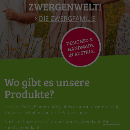
ZWERGENWELT!
DIE ZWERGFAMILIE
DESIG
NED
&
HA
ND
I
MADE
N AUSTRIA!
Wo gibt es unsere
Produkte?
Frecher Zwerg Kindermode gibt es online in unserem Shop,
im Atelier in Klaffer und bei 5 Partnershops.
Nächster Lagerverkauf: Zurzeit kein Lagerverkauf.
Alle Infos
zum Lagerverkauf