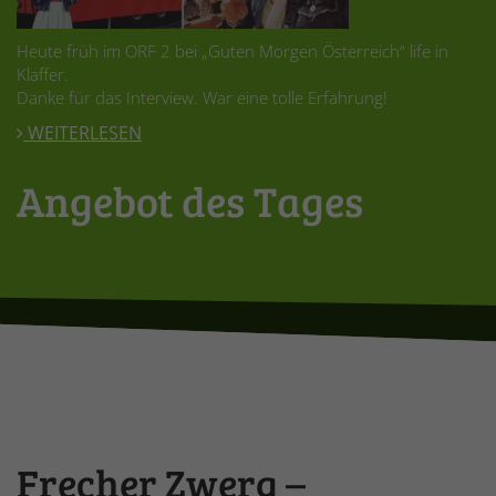
Heute früh im ORF 2 bei „Guten Morgen Österreich“ life in
Klaffer.
Danke für das Interview. War eine tolle Erfahrung!
WEITERLESEN
Angebot des Tages
Frecher Zwerg –