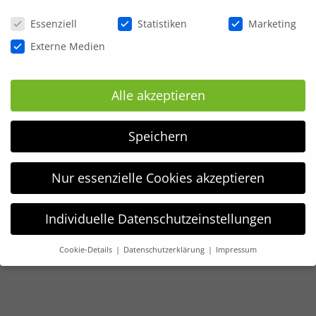
Datenschutzeinstellungen
Essenziell
Statistiken
Marketing
Externe Medien
Alle akzeptieren
Speichern
Nur essenzielle Cookies akzeptieren
Individuelle Datenschutzeinstellungen
Cookie-Details
Datenschutzerklärung
Impressum
Datenschutzeinstellungen
Wir verwenden Cookies und andere Technologien auf unserer
Website. Einige von ihnen sind essenziell, während andere