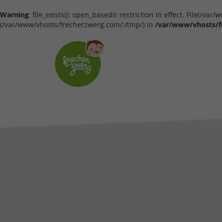
Warning
: file_exists(): open_basedir restriction in effect. File(/
(/var/www/vhosts/frecherzwerg.com/:/tmp/) in
/var/www/vhosts/f