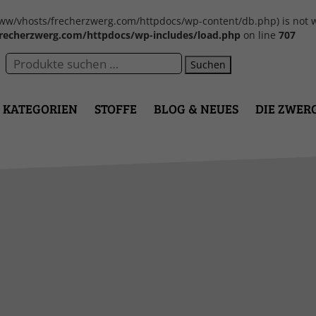
var/www/vhosts/frecherzwerg.com/httpdocs/wp-content/db.php) is not w
recherzwerg.com/httpdocs/wp-includes/load.php
on line
707
Suchen
KATEGORIEN
STOFFE
BLOG & NEUES
DIE ZWER