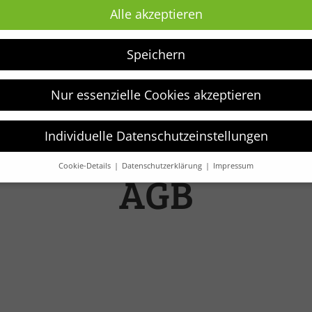
Alle akzeptieren
Speichern
Nur essenzielle Cookies akzeptieren
Individuelle Datenschutzeinstellungen
Cookie-Details
Datenschutzerklärung
Impressum
AGB
Datenschutzeinstellungen
verwenden Cookies und andere Technologien auf unserer Website.
e von ihnen sind essenziell, während andere uns helfen, diese We
hre Erfahrung zu verbessern.
Weitere Informationen über die
ndung Ihrer Daten finden Sie in unserer
Datenschutzerklärung
.
finden Sie eine Übersicht über alle verwendeten Cookies. Sie könn
Einwilligung zu ganzen Kategorien geben oder sich weitere
rmationen anzeigen lassen und so nur bestimmte Cookies auswähle