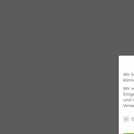
Wir b
könn
Wir 
Einig
und I
Verwe
Daten
E