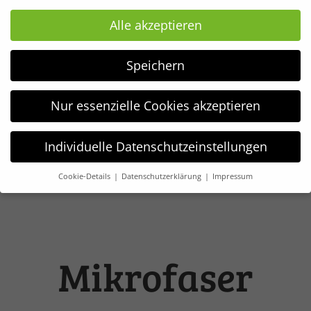
Alle akzeptieren
Speichern
Nur essenzielle Cookies akzeptieren
Individuelle Datenschutzeinstellungen
Cookie-Details
Datenschutzerklärung
Impressum
Datenschutzeinstellungen
Wir verwenden Cookies und andere Technologien auf unserer
Website. Einige von ihnen sind essenziell, während andere
uns helfen, diese Website und Ihre Erfahrung zu verbessern.
Weitere Informationen über die Verwendung Ihrer Daten
Mikrofaser
finden Sie in unserer
Datenschutzerklärung
.
Hier finden Sie eine Übersicht über alle verwendeten Cookies.
Sie können Ihre Einwilligung zu ganzen Kategorien geben
oder sich weitere Informationen anzeigen lassen und so nur