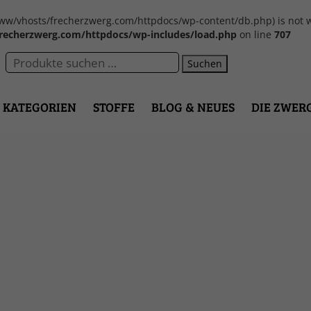
var/www/vhosts/frecherzwerg.com/httpdocs/wp-content/db.php) is not w
recherzwerg.com/httpdocs/wp-includes/load.php
on line
707
Suchen
KATEGORIEN
STOFFE
BLOG & NEUES
DIE ZWER