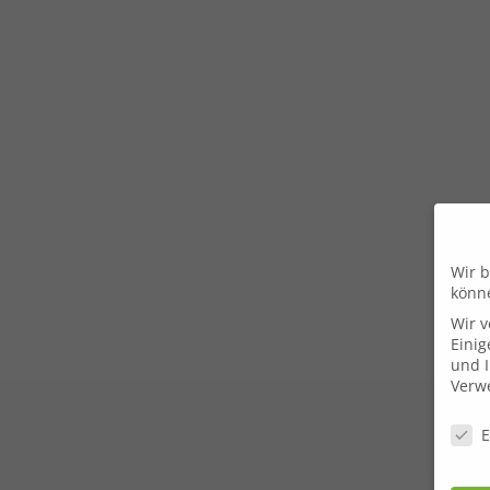
Wir b
könn
Wir 
Einig
und I
Verwe
Daten
E