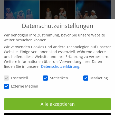
Datenschutzeinstellungen
Wir benötigen Ihre Zustimmung, bevor Sie unsere Website
weiter besuchen können.
Es war ein aufregender, lustiger, gelungener Abend.
Wir verwenden Cookies und andere Technologien auf unserer
Die Kinder waren total aufgeregt und hatten richtig viel
Website. Einige von ihnen sind essenziell, während andere
Spaß dabei!
uns helfen, diese Website und Ihre Erfahrung zu verbessern.
Weitere Informationen über die Verwendung Ihrer Daten
finden Sie in unserer
Datenschutzerklärung
.
ZUR ÜBERSICHT
Datenschutzeinstellungen
Essenziell
Statistiken
Marketing
Externe Medien
Alle akzeptieren