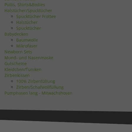
Cookie-Informationen anzeigen
Pullis, Shirts&Bodies
Halstücher/Spucktücher
Ext
Externe Medien (7)
Spucktücher Frottee
Halstücher
Inhalte von Videoplattformen und Social-Media-Plattformen werden
Spucktücher
standardmäßig blockiert. Wenn Cookies von externen Medien akzeptiert
werden, bedarf der Zugriff auf diese Inhalte keiner manuellen
Babydecken
Einwilligung mehr.
Baumwolle
Mikrofaser
Cookie-Informationen anzeigen
Newborn Sets
Datenschutzerklärung
Impressum
Mund- und Nasenmaske
Gutscheine
Kleidchen/Tuniken
Zirbenkissen
100% Zirbenfüllung
Zirben/Schafwollfüllung
Pumphosen lang - Mitwachshosen