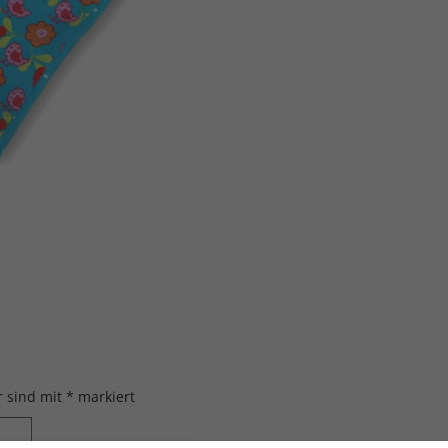
r sind mit
*
markiert