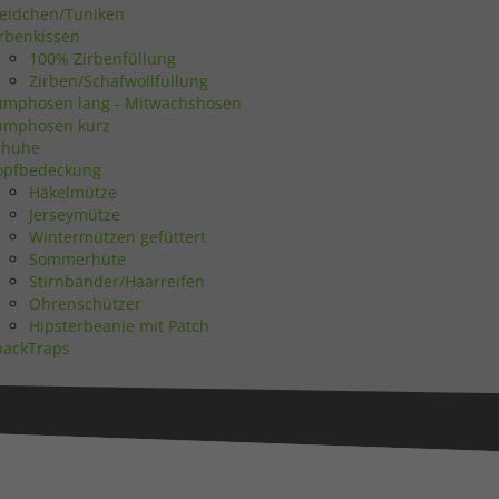
leidchen/Tuniken
irbenkissen
Statistiken
100% Zirbenfüllung
Zirben/Schafwollfüllung
umphosen lang - Mitwachshosen
umphosen kurz
chuhe
opfbedeckung
Marketing
Häkelmütze
Jerseymütze
Wintermützen gefüttert
Sommerhüte
Stirnbänder/Haarreifen
Ohrenschützer
Hipsterbeanie mit Patch
Externe Medien
nackTraps
uf
ressum