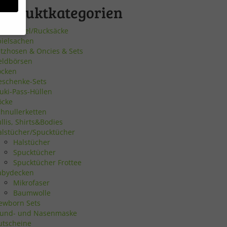
Produktkategorien
urnbeutel/Rucksäcke
pielsachen
atzhosen & Oncies & Sets
bsite
eldbörsen
ocken
eschenke-Sets
en
uki-Pass-Hüllen
öcke
n.
chnullerketten
llis, Shirts&Bodies
alstücher/Spucktücher
Halstücher
Zurück
Spucktücher
Spucktücher Frottee
abydecken
Mikrofaser
Baumwolle
ewborn Sets
eie
und- und Nasenmaske
utscheine