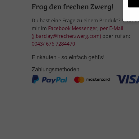
Frag den frechen Zwerg!
Du hast eine Frage zu einem Produkt? Schrei
mir im
Facebook Messenger
,
per E-Mail
Wir 
(j.barclay@frecherzwerg.com)
oder ruf an:
Einig
und I
0043/ 676 7284470
Verwe
Hier 
Einkaufen - so einfach geht's!
Ihre 
Info
Zahlungsmethoden
Al
Nu
Daten
Ess
Essen
Funkt