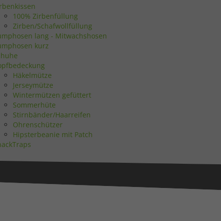
irbenkissen
Statistiken
100% Zirbenfüllung
Zirben/Schafwollfüllung
umphosen lang - Mitwachshosen
umphosen kurz
chuhe
opfbedeckung
Marketing
Häkelmütze
Jerseymütze
Wintermützen gefüttert
Sommerhüte
Stirnbänder/Haarreifen
Ohrenschützer
Hipsterbeanie mit Patch
Externe Medien
nackTraps
uf
ressum