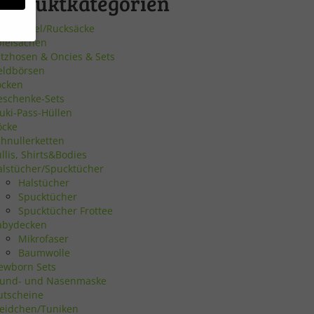
Produktkategorien
urnbeutel/Rucksäcke
pielsachen
atzhosen & Oncies & Sets
eldbörsen
bsite
ocken
eschenke-Sets
uki-Pass-Hüllen
en
öcke
chnullerketten
n.
llis, Shirts&Bodies
alstücher/Spucktücher
Halstücher
Zurück
Spucktücher
Spucktücher Frottee
abydecken
Mikrofaser
Baumwolle
ewborn Sets
eie
und- und Nasenmaske
utscheine
leidchen/Tuniken