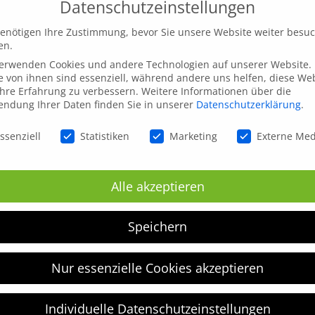
Datenschutzeinstellungen
enötigen Ihre Zustimmung, bevor Sie unsere Website weiter besu
en.
verwenden Cookies und andere Technologien auf unserer Website.
e von ihnen sind essenziell, während andere uns helfen, diese We
hre Erfahrung zu verbessern.
Weitere Informationen über die
ndung Ihrer Daten finden Sie in unserer
Datenschutzerklärung
.
schutzeinstellungen
ssenziell
Statistiken
Marketing
Externe Me
inen nächsten Kommentar speichern.
Alle akzeptieren
Speichern
Nur essenzielle Cookies akzeptieren
Individuelle Datenschutzeinstellungen