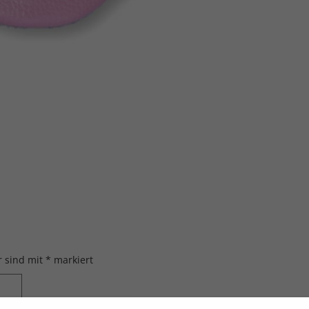
r sind mit
*
markiert