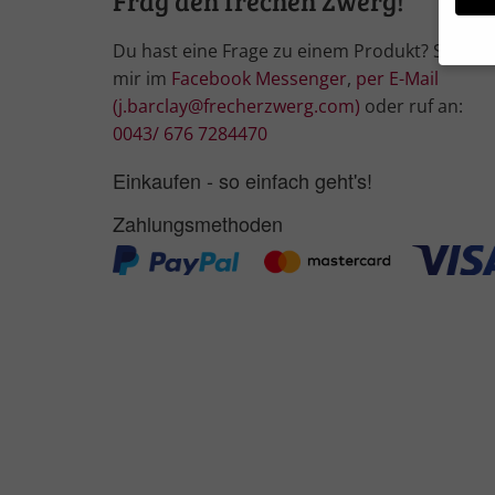
Frag den frechen Zwerg!
Du hast eine Frage zu einem Produkt? Schrei
mir im
Facebook Messenger
,
per E-Mail
Wir 
(j.barclay@frecherzwerg.com)
oder ruf an:
Einig
0043/ 676 7284470
und I
Verwe
Einkaufen - so einfach geht's!
Hier 
Ihre 
Zahlungsmethoden
Info
Al
Nu
Daten
Ess
Essen
Funkt