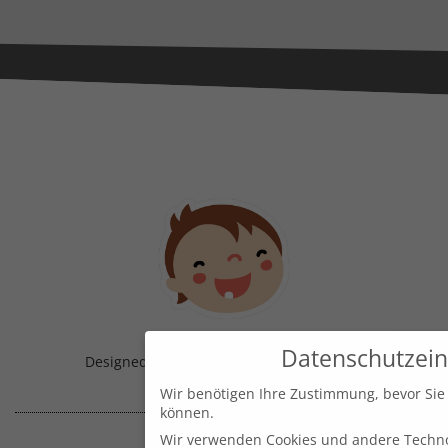
Datenschutzein
Designed & Handmade with
in Austria!
Wir benötigen Ihre Zustimmung, bevor Sie
können.
Wir verwenden Cookies und andere Techno