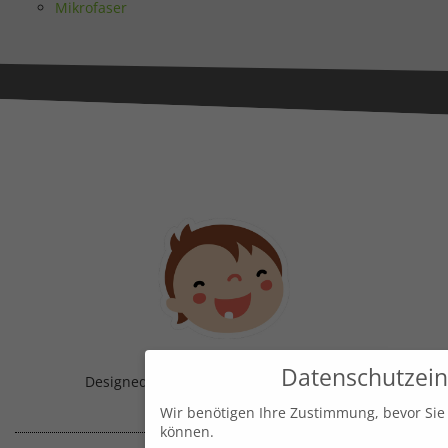
Mikrofaser
Datenschutzein
Designed & Handmade with
in Austria!
Wir benötigen Ihre Zustimmung, bevor Sie
können.