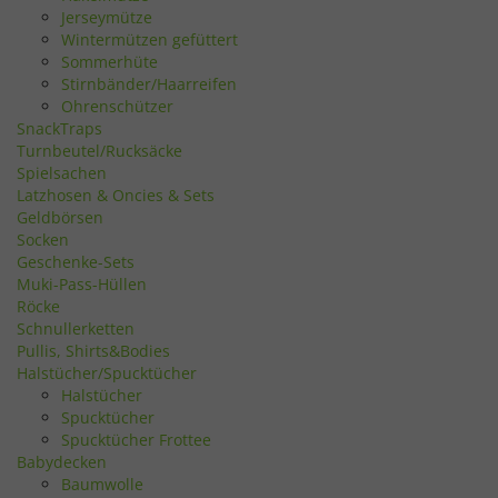
Jerseymütze
Wintermützen gefüttert
Sommerhüte
Stirnbänder/Haarreifen
Ohrenschützer
SnackTraps
Turnbeutel/Rucksäcke
Spielsachen
Latzhosen & Oncies & Sets
Geldbörsen
Socken
Geschenke-Sets
Muki-Pass-Hüllen
Röcke
Schnullerketten
Pullis, Shirts&Bodies
Halstücher/Spucktücher
Halstücher
Spucktücher
Spucktücher Frottee
Babydecken
Baumwolle