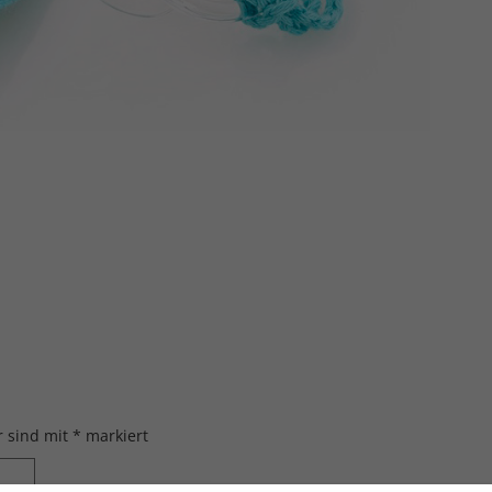
r sind mit
*
markiert