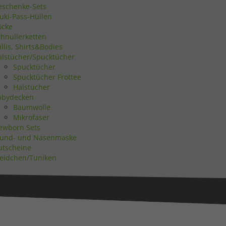
eschenke-Sets
uki-Pass-Hüllen
Statistiken
öcke
chnullerketten
llis, Shirts&Bodies
alstücher/Spucktücher
Spucktücher
Spucktücher Frottee
Marketing
Halstücher
abydecken
Baumwolle
Mikrofaser
ewborn Sets
und- und Nasenmaske
utscheine
Externe Medien
leidchen/Tuniken
uf
ressum