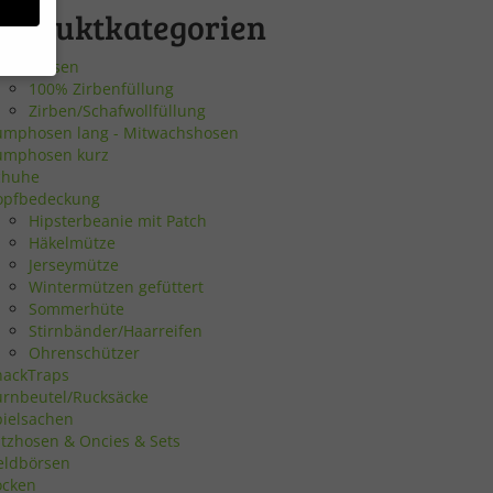
Produktkategorien
irbenkissen
100% Zirbenfüllung
Zirben/Schafwollfüllung
bsite
umphosen lang - Mitwachshosen
umphosen kurz
chuhe
en
opfbedeckung
Hipsterbeanie mit Patch
n.
Häkelmütze
Jerseymütze
Wintermützen gefüttert
Sommerhüte
Zurück
Stirnbänder/Haarreifen
Ohrenschützer
nackTraps
urnbeutel/Rucksäcke
pielsachen
atzhosen & Oncies & Sets
eie
eldbörsen
ocken