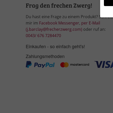
Frag den frechen Zwerg!
Du hast eine Frage zu einem Produkt? Schrei
mir im
Facebook Messenger
,
per E-Mail
Wir 
(j.barclay@frecherzwerg.com)
oder ruf an:
Einig
und I
0043/ 676 7284470
Verwe
Hier 
Einkaufen - so einfach geht's!
Ihre 
Info
Zahlungsmethoden
Al
Nu
Daten
Ess
Essen
Funkt