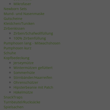
Mikrofaser
Newborn Sets
Mund- und Nasenmaske
Gutscheine
Kleidchen/Tuniken
Zirbenkissen
Zirben/Schafwollfüllung
100% Zirbenfüllung
Pumphosen lang - Mitwachshosen
Pumphosen kurz
Schuhe
Kopfbedeckung
Jerseymütze
Wintermützen gefüttert
Sommerhüte
Stirnbänder/Haarreifen
Ohrenschützer
Hipsterbeanie mit Patch
Häkelmütze
SnackTraps
Turnbeutel/Rucksäcke
Spielsachen