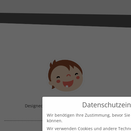
Datenschutzein
Designed & Handmade with
in Austria!
Wir benötigen Ihre Zustimmung, bevor Sie
können.
Wir verwenden Cookies und andere Techno