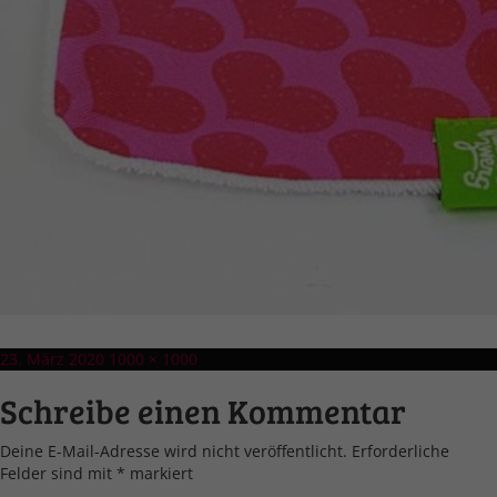
Veröffentlicht
Volle
23. März 2020
1000 × 1000
am
Größe
Schreibe einen Kommentar
Deine E-Mail-Adresse wird nicht veröffentlicht.
Erforderliche
Felder sind mit
*
markiert