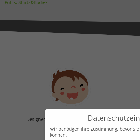
Pullis, Shirts&Bodies
Datenschutzein
Designed & Handmade with
in Austria!
Wir benötigen Ihre Zustimmung, bevor Sie
können.