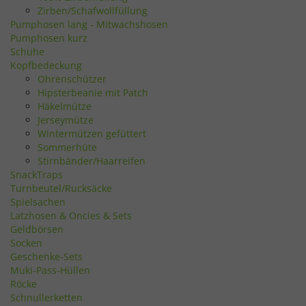
Zirben/Schafwollfüllung
Pumphosen lang - Mitwachshosen
Pumphosen kurz
Schuhe
Kopfbedeckung
Ohrenschützer
Hipsterbeanie mit Patch
Häkelmütze
Jerseymütze
Wintermützen gefüttert
Sommerhüte
Stirnbänder/Haarreifen
SnackTraps
Turnbeutel/Rucksäcke
Spielsachen
Latzhosen & Oncies & Sets
Geldbörsen
Socken
Geschenke-Sets
Muki-Pass-Hüllen
Röcke
Schnullerketten