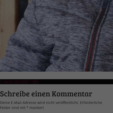
Veröffentlicht
Volle
1. April 2020
900 × 900
am
Größe
Schreibe einen Kommentar
Deine E-Mail-Adresse wird nicht veröffentlicht.
Erforderliche
Felder sind mit
*
markiert