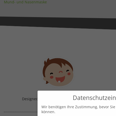
Mund- und Nasenmaske
Datenschutzein
Designed & Handmade with
in Austria!
Wir benötigen Ihre Zustimmung, bevor Sie
können.