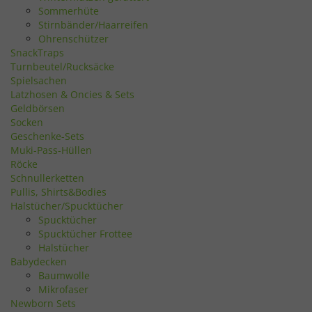
Sommerhüte
Stirnbänder/Haarreifen
Ohrenschützer
SnackTraps
Turnbeutel/Rucksäcke
Spielsachen
Latzhosen & Oncies & Sets
Geldbörsen
Socken
Geschenke-Sets
Muki-Pass-Hüllen
Röcke
Schnullerketten
Pullis, Shirts&Bodies
Halstücher/Spucktücher
Spucktücher
Spucktücher Frottee
Halstücher
Babydecken
Baumwolle
Mikrofaser
Newborn Sets