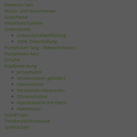
Newborn Sets
Mund- und Nasenmaske
Gutscheine
Kleidchen/Tuniken
Zirbenkissen
Zirben/Schafwollfüllung
100% Zirbenfüllung
Pumphosen lang - Mitwachshosen
Pumphosen kurz
Schuhe
Kopfbedeckung
Jerseymütze
Wintermützen gefüttert
Sommerhüte
Stirnbänder/Haarreifen
Ohrenschützer
Hipsterbeanie mit Patch
Häkelmütze
SnackTraps
Turnbeutel/Rucksäcke
Spielsachen