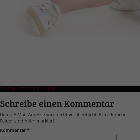
Veröffentlicht
Volle
27. März 2017
1000 × 1000
am
Größe
Schreibe einen Kommentar
Deine E-Mail-Adresse wird nicht veröffentlicht.
Erforderliche
Felder sind mit
*
markiert
Kommentar
*