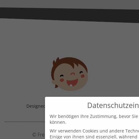
Datenschutzein
Designed & Handmade with
in Austria!
Wir benötigen Ihre Zustimmung, bevor Sie
können.
Wir verwenden Cookies und andere Techno
© Frecher Zwerg by J. Barclay e.U.
Einige von ihnen sind essenziell, während