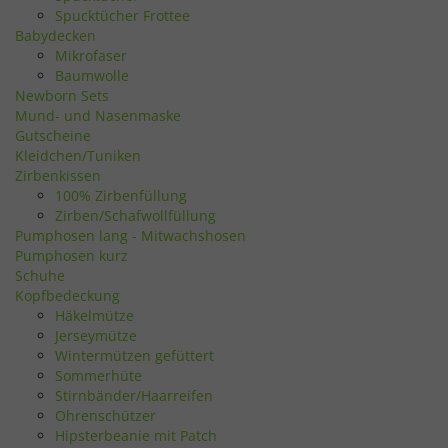
Spucktücher Frottee
Babydecken
Mikrofaser
Baumwolle
Newborn Sets
Mund- und Nasenmaske
Gutscheine
Kleidchen/Tuniken
Zirbenkissen
100% Zirbenfüllung
Zirben/Schafwollfüllung
Pumphosen lang - Mitwachshosen
Pumphosen kurz
Schuhe
Kopfbedeckung
Häkelmütze
Jerseymütze
Wintermützen gefüttert
Sommerhüte
Stirnbänder/Haarreifen
Ohrenschützer
Hipsterbeanie mit Patch