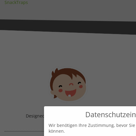
SnackTraps
Datenschutzein
Designed & Handmade with
in Austria!
Wir benötigen Ihre Zustimmung, bevor Sie
können.