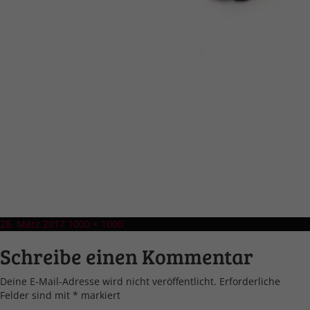
Veröffentlicht
Volle
28. März 2017
1000 × 1000
am
Größe
Schreibe einen Kommentar
Deine E-Mail-Adresse wird nicht veröffentlicht.
Erforderliche
Felder sind mit
*
markiert