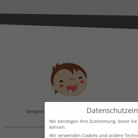
Datenschutzein
Designed & Handmade with
in Austria!
Wir benötigen Ihre Zustimmung, bevor Sie
können.
Wir verwenden Cookies und andere Techno