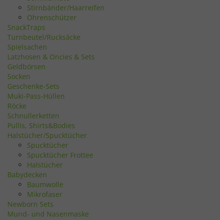
Stirnbänder/Haarreifen
Ohrenschützer
SnackTraps
Turnbeutel/Rucksäcke
Spielsachen
Latzhosen & Oncies & Sets
Geldbörsen
Socken
Geschenke-Sets
Muki-Pass-Hüllen
Röcke
Schnullerketten
Pullis, Shirts&Bodies
Halstücher/Spucktücher
Spucktücher
Spucktücher Frottee
Halstücher
Babydecken
Baumwolle
Mikrofaser
Newborn Sets
Mund- und Nasenmaske