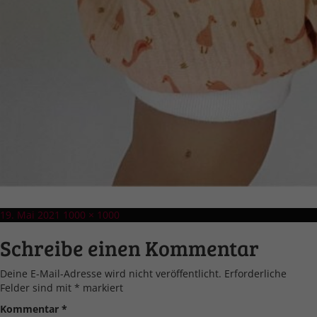
Veröffentlicht
Volle
19. Mai 2021
1000 × 1000
am
Größe
Schreibe einen Kommentar
Deine E-Mail-Adresse wird nicht veröffentlicht.
Erforderliche
Felder sind mit
*
markiert
Kommentar
*