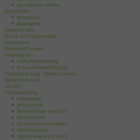
Spucktücher Frottee
Babydecken
Mikrofaser
Baumwolle
Newborn Sets
Mund- und Nasenmaske
Gutscheine
Kleidchen/Tuniken
Zirbenkissen
100% Zirbenfüllung
Zirben/Schafwollfüllung
Pumphosen lang - Mitwachshosen
Pumphosen kurz
Schuhe
Kopfbedeckung
Häkelmütze
Jerseymütze
Wintermützen gefüttert
Sommerhüte
Stirnbänder/Haarreifen
Ohrenschützer
Hipsterbeanie mit Patch