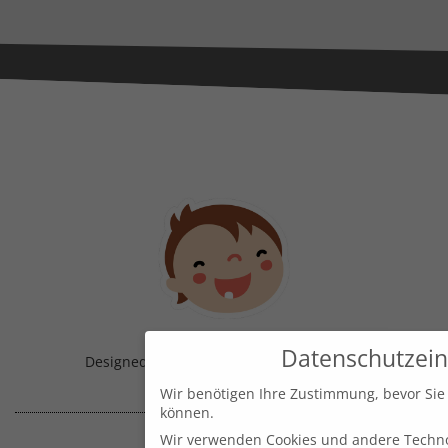
Datenschutzein
Designed & Handmade with
in Austria!
Wir benötigen Ihre Zustimmung, bevor Sie
können.
Wir verwenden Cookies und andere Techno