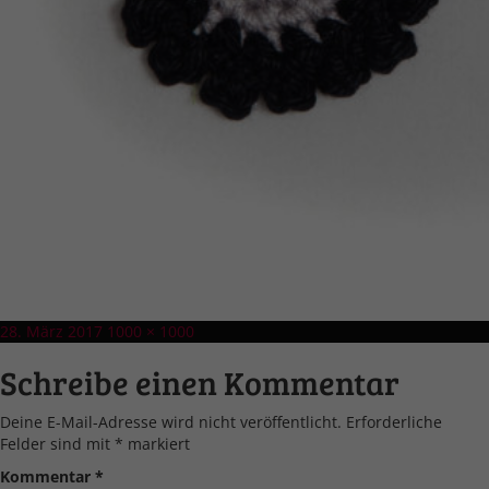
Veröffentlicht
Volle
28. März 2017
1000 × 1000
am
Größe
Schreibe einen Kommentar
Deine E-Mail-Adresse wird nicht veröffentlicht.
Erforderliche
Felder sind mit
*
markiert
Kommentar
*