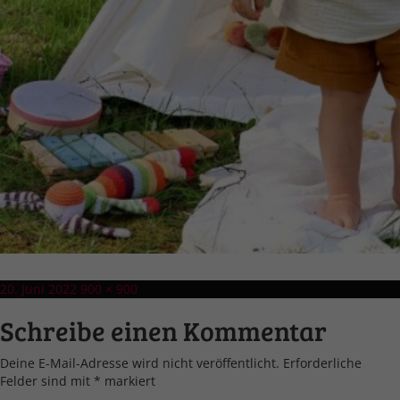
Veröffentlicht
Volle
20. Juni 2022
900 × 900
am
Größe
Schreibe einen Kommentar
Deine E-Mail-Adresse wird nicht veröffentlicht.
Erforderliche
Felder sind mit
*
markiert