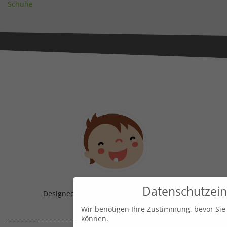
Schuhe
Datenschutzein
Designed & Handmade with
in Austria!
Wir benötigen Ihre Zustimmung, bevor Sie
können.