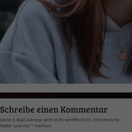
Veröffentlicht
Volle
5. Oktober 2022
2000 × 2000
am
Größe
Schreibe einen Kommentar
Deine E-Mail-Adresse wird nicht veröffentlicht.
Erforderliche
Felder sind mit
*
markiert