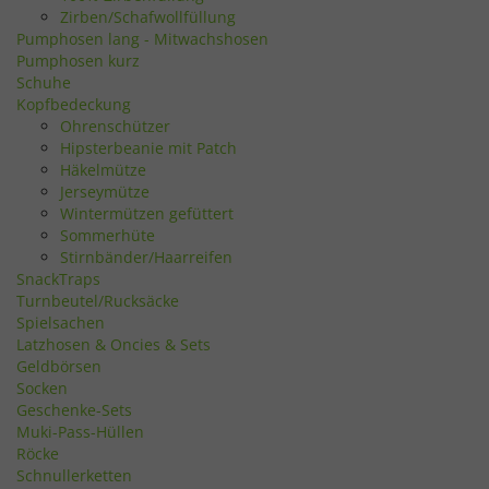
Zirben/Schafwollfüllung
Pumphosen lang - Mitwachshosen
Pumphosen kurz
Schuhe
Kopfbedeckung
Ohrenschützer
Hipsterbeanie mit Patch
Häkelmütze
Jerseymütze
Wintermützen gefüttert
Sommerhüte
Stirnbänder/Haarreifen
SnackTraps
Turnbeutel/Rucksäcke
Spielsachen
Latzhosen & Oncies & Sets
Geldbörsen
Socken
Geschenke-Sets
Muki-Pass-Hüllen
Röcke
Schnullerketten