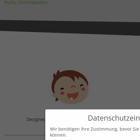
Pullis, Shirts&Bodies
Datenschutzein
Designed & Handmade with
in Austria!
Wir benötigen Ihre Zustimmung, bevor Sie
können.