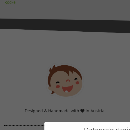
Röcke
Designed & Handmade with
in Austria!