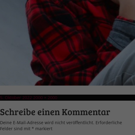
Veröffentlicht
Volle
5. Oktober 2022
2000 × 2000
am
Größe
Schreibe einen Kommentar
Deine E-Mail-Adresse wird nicht veröffentlicht.
Erforderliche
Felder sind mit
*
markiert