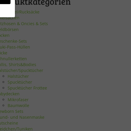
Produktkategorien
urnbeutel/Rucksäcke
pielsachen
atzhosen & Oncies & Sets
eldbörsen
bsite
ocken
eschenke-Sets
uki-Pass-Hüllen
en
öcke
chnullerketten
n.
llis, Shirts&Bodies
alstücher/Spucktücher
Halstücher
Zurück
Spucktücher
Spucktücher Frottee
abydecken
Mikrofaser
Baumwolle
ewborn Sets
eie
und- und Nasenmaske
utscheine
leidchen/Tuniken