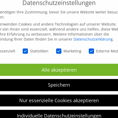
Datenschutzeinstellungen
enötigen Ihre Zustimmung, bevor Sie unsere Website weiter besu
en.
verwenden Cookies und andere Technologien auf unserer Website.
e von ihnen sind essenziell, während andere uns helfen, diese We
hre Erfahrung zu verbessern.
Weitere Informationen über die
ndung Ihrer Daten finden Sie in unserer
Datenschutzerklärung
.
schutzeinstellungen
ssenziell
Statistiken
Marketing
Externe Me
inen nächsten Kommentar speichern.
Alle akzeptieren
Speichern
Nur essenzielle Cookies akzeptieren
Individuelle Datenschutzeinstellungen