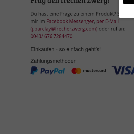
Frag den frechen Zwerg!
Du hast eine Frage zu einem Produkt? Schrei
mir im
Facebook Messenger
,
per E-Mail
Wir 
(j.barclay@frecherzwerg.com)
oder ruf an:
Einig
0043/ 676 7284470
und I
Verwe
Einkaufen - so einfach geht's!
Hier 
Ihre 
Zahlungsmethoden
Info
Al
Nu
Daten
Ess
Essen
Funkt