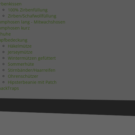
irbenkissen
Statistiken
100% Zirbenfüllung
Zirben/Schafwollfüllung
umphosen lang - Mitwachshosen
umphosen kurz
chuhe
opfbedeckung
Marketing
Häkelmütze
Jerseymütze
Wintermützen gefüttert
Sommerhüte
Stirnbänder/Haarreifen
Ohrenschützer
Hipsterbeanie mit Patch
Externe Medien
nackTraps
uf
ressum