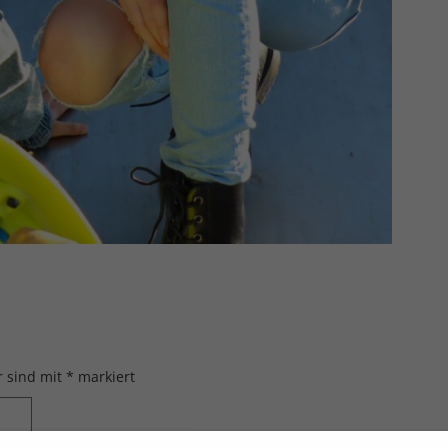
r sind mit
*
markiert