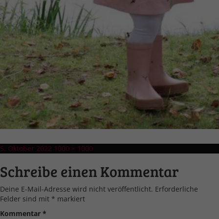
Veröffentlicht
Volle
5. Oktober 2022
1000 × 1000
am
Größe
Schreibe einen Kommentar
Deine E-Mail-Adresse wird nicht veröffentlicht.
Erforderliche
Felder sind mit
*
markiert
Kommentar
*