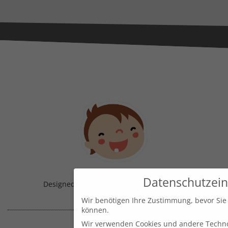
Datenschutzein
Designed & Handmade with
in Austria!
Wir benötigen Ihre Zustimmung, bevor Sie
können.
Wir verwenden Cookies und andere Techno