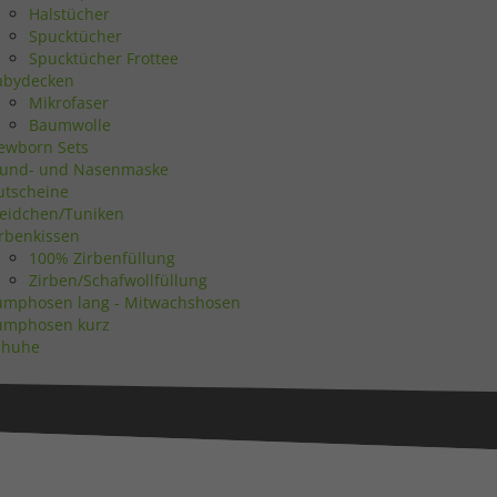
Halstücher
Spucktücher
Statistiken
Spucktücher Frottee
abydecken
Mikrofaser
Baumwolle
ewborn Sets
und- und Nasenmaske
Marketing
utscheine
leidchen/Tuniken
irbenkissen
100% Zirbenfüllung
Zirben/Schafwollfüllung
umphosen lang - Mitwachshosen
umphosen kurz
Externe Medien
chuhe
uf
ressum