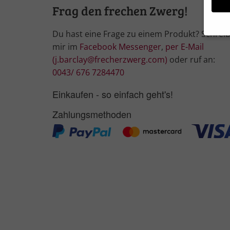
Frag den frechen Zwerg!
Du hast eine Frage zu einem Produkt? Schrei
mir im
Facebook Messenger
,
per E-Mail
Wir 
(j.barclay@frecherzwerg.com)
oder ruf an:
Einig
und I
0043/ 676 7284470
Verwe
Hier 
Einkaufen - so einfach geht's!
Ihre 
Info
Zahlungsmethoden
Al
Nu
Daten
Ess
Essen
Funkt