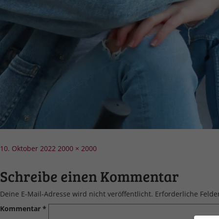
Veröffentlicht
Volle
10. Oktober 2022
2000 × 2000
am
Größe
Schreibe einen Kommentar
Deine E-Mail-Adresse wird nicht veröffentlicht.
Erforderliche Felde
Kommentar
*