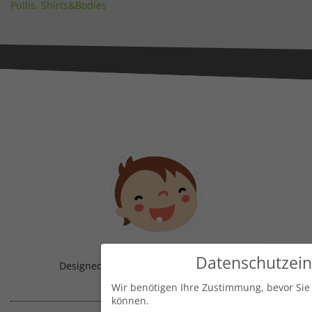
Pullis, Shirts&Bodies
Datenschutzein
Designed & Handmade with
in Austria!
Wir benötigen Ihre Zustimmung, bevor Sie
können.