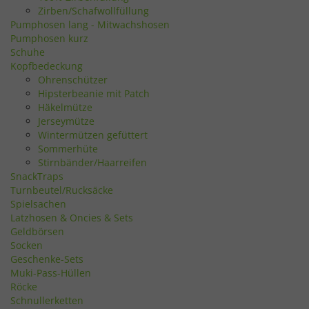
Zirben/Schafwollfüllung
Pumphosen lang - Mitwachshosen
Pumphosen kurz
Schuhe
Kopfbedeckung
Ohrenschützer
Hipsterbeanie mit Patch
Häkelmütze
Jerseymütze
Wintermützen gefüttert
Sommerhüte
Stirnbänder/Haarreifen
SnackTraps
Turnbeutel/Rucksäcke
Spielsachen
Latzhosen & Oncies & Sets
Geldbörsen
Socken
Geschenke-Sets
Muki-Pass-Hüllen
Röcke
Schnullerketten