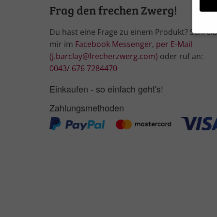
Frag den frechen Zwerg!
Du hast eine Frage zu einem Produkt? Schrei
mir im
Facebook Messenger
,
per E-Mail
Wir 
(j.barclay@frecherzwerg.com)
oder ruf an:
Einig
und I
0043/ 676 7284470
Verwe
Hier 
Einkaufen - so einfach geht's!
Ihre 
Info
Zahlungsmethoden
Al
Nu
Daten
Ess
Essen
Funkt