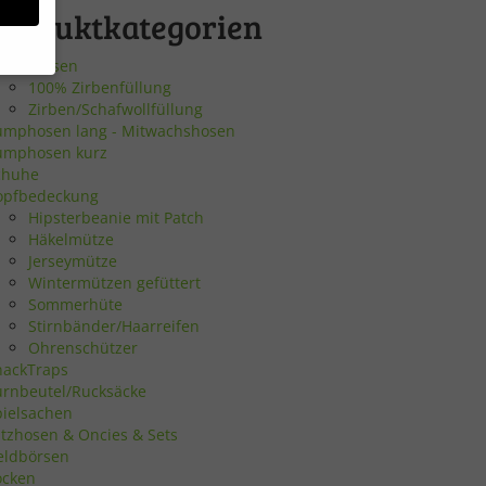
Produktkategorien
irbenkissen
100% Zirbenfüllung
Zirben/Schafwollfüllung
bsite
umphosen lang - Mitwachshosen
umphosen kurz
chuhe
en
opfbedeckung
Hipsterbeanie mit Patch
n.
Häkelmütze
Jerseymütze
Wintermützen gefüttert
Sommerhüte
Zurück
Stirnbänder/Haarreifen
Ohrenschützer
nackTraps
urnbeutel/Rucksäcke
pielsachen
atzhosen & Oncies & Sets
eie
eldbörsen
ocken