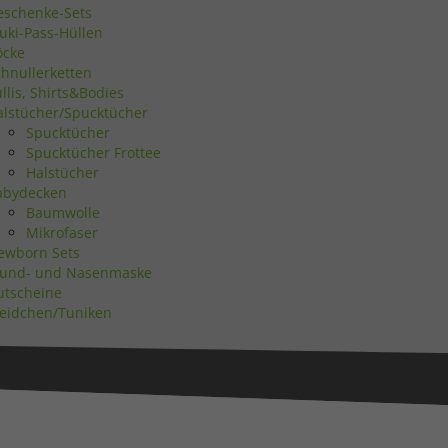
eschenke-Sets
uki-Pass-Hüllen
Statistiken
öcke
chnullerketten
llis, Shirts&Bodies
alstücher/Spucktücher
Spucktücher
Spucktücher Frottee
Marketing
Halstücher
abydecken
Baumwolle
Mikrofaser
ewborn Sets
und- und Nasenmaske
utscheine
Externe Medien
leidchen/Tuniken
uf
ressum