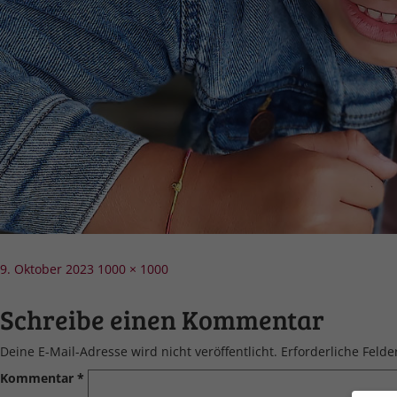
Veröffentlicht
Volle
9. Oktober 2023
1000 × 1000
am
Größe
Schreibe einen Kommentar
Deine E-Mail-Adresse wird nicht veröffentlicht.
Erforderliche Felde
Kommentar
*