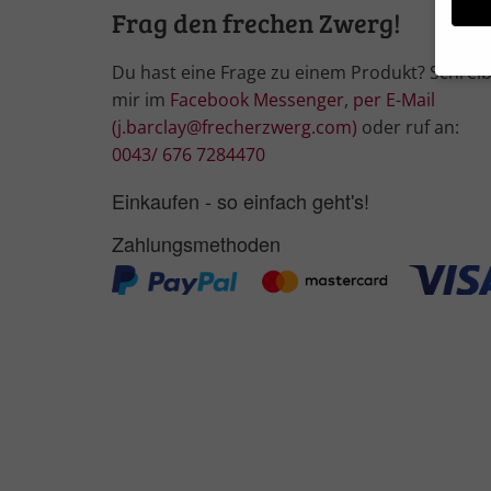
Frag den frechen Zwerg!
Du hast eine Frage zu einem Produkt? Schrei
mir im
Facebook Messenger
,
per E-Mail
Wir 
(j.barclay@frecherzwerg.com)
oder ruf an:
Einig
und I
0043/ 676 7284470
Verwe
Hier 
Einkaufen - so einfach geht's!
Ihre 
Info
Zahlungsmethoden
Al
Nu
Daten
Ess
Essen
Funkt