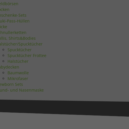
eldbörsen
ocken
Statistiken
eschenke-Sets
uki-Pass-Hüllen
öcke
chnullerketten
llis, Shirts&Bodies
alstücher/Spucktücher
Marketing
Spucktücher
Spucktücher Frottee
Halstücher
abydecken
Baumwolle
Mikrofaser
ewborn Sets
Externe Medien
und- und Nasenmaske
uf
ressum