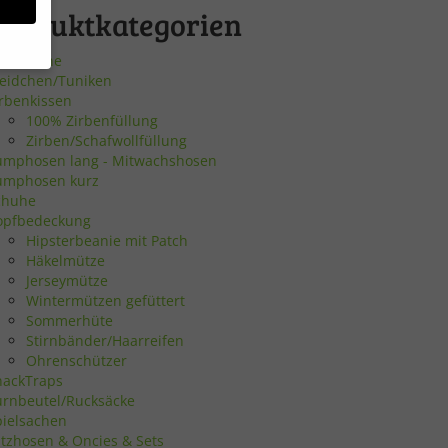
Produktkategorien
utscheine
leidchen/Tuniken
irbenkissen
bsite
100% Zirbenfüllung
Zirben/Schafwollfüllung
umphosen lang - Mitwachshosen
en
umphosen kurz
chuhe
n.
opfbedeckung
Hipsterbeanie mit Patch
Häkelmütze
Jerseymütze
Zurück
Wintermützen gefüttert
Sommerhüte
Stirnbänder/Haarreifen
Ohrenschützer
nackTraps
urnbeutel/Rucksäcke
eie
pielsachen
atzhosen & Oncies & Sets