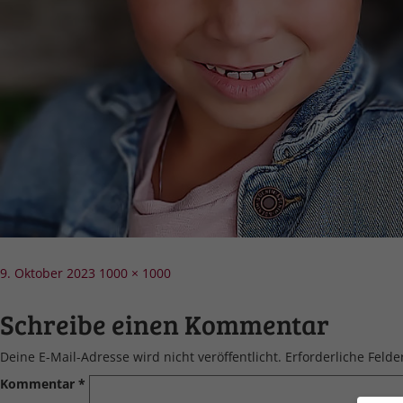
Veröffentlicht
Volle
9. Oktober 2023
1000 × 1000
am
Größe
Schreibe einen Kommentar
Deine E-Mail-Adresse wird nicht veröffentlicht.
Erforderliche Felde
Kommentar
*