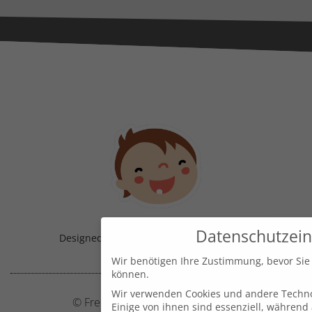
Datenschutzein
Designed & Handmade with
in Austria!
Wir benötigen Ihre Zustimmung, bevor Sie
können.
Wir verwenden Cookies und andere Techno
© Frecher Zwerg by J. Barclay e.U.
Einige von ihnen sind essenziell, während