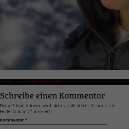
Veröffentlicht
Volle
13. November 2023
1000 × 1000
am
Größe
Schreibe einen Kommentar
Deine E-Mail-Adresse wird nicht veröffentlicht.
Erforderliche
Felder sind mit
*
markiert
Kommentar
*