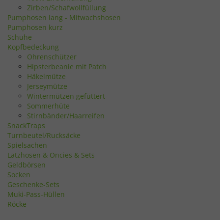
Zirben/Schafwollfüllung
Pumphosen lang - Mitwachshosen
Pumphosen kurz
Schuhe
Kopfbedeckung
Ohrenschützer
Hipsterbeanie mit Patch
Häkelmütze
Jerseymütze
Wintermützen gefüttert
Sommerhüte
Stirnbänder/Haarreifen
SnackTraps
Turnbeutel/Rucksäcke
Spielsachen
Latzhosen & Oncies & Sets
Geldbörsen
Socken
Geschenke-Sets
Muki-Pass-Hüllen
Röcke