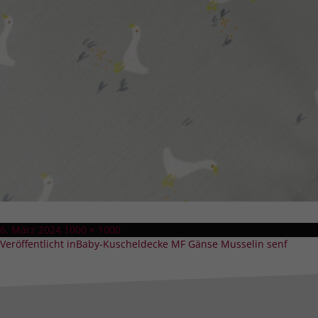
Veröffentlicht
Volle
6. März 2024
1000 × 1000
Beitragsnavigation
am
Größe
Veröffentlicht in
Baby-Kuscheldecke MF Gänse Musselin senf