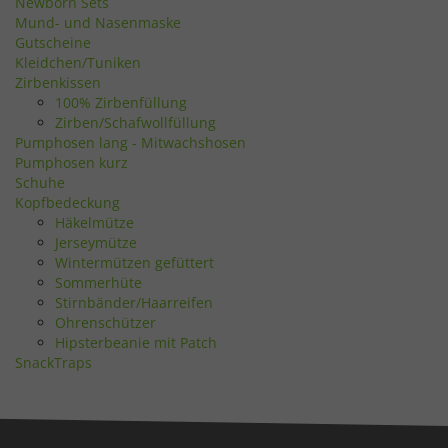
Newborn Sets
Mund- und Nasenmaske
Gutscheine
Kleidchen/Tuniken
Zirbenkissen
100% Zirbenfüllung
Zirben/Schafwollfüllung
Pumphosen lang - Mitwachshosen
Pumphosen kurz
Schuhe
Kopfbedeckung
Häkelmütze
Jerseymütze
Wintermützen gefüttert
Sommerhüte
Stirnbänder/Haarreifen
Ohrenschützer
Hipsterbeanie mit Patch
SnackTraps