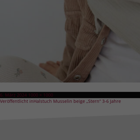
Veröffentlicht
Volle
6. März 2024
1000 × 1000
Beitragsnavigation
am
Größe
Veröffentlicht in
Halstuch Musselin beige „Stern“ 3-6 Jahre