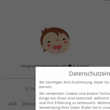
Designed & Handmade with
in Austria!
Datenschutzein
Wir benötigen Ihre Zustimmung, bevor Sie
können.
© Frecher Zwerg by J. Barclay e.U.
Wir verwenden Cookies und andere Techno
Einige von ihnen sind essenziell, während
und Ihre Erfahrung zu verbessern.
Weitere
AGB
ZAHLUNG UND VERSAND
DATENSCHUTZ
Verwendung Ihrer Daten finden Sie in uns