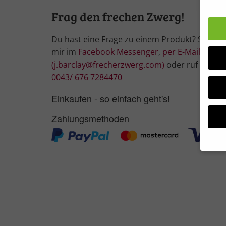
Frag den frechen Zwerg!
Du hast eine Frage zu einem Produkt? Schrei
mir im
Facebook Messenger
,
per E-Mail
(j.barclay@frecherzwerg.com)
oder ruf an:
0043/ 676 7284470
Einkaufen - so einfach geht's!
Zahlungsmethoden
Wir 
Einig
und I
Verwe
Hier 
Ihre 
Info