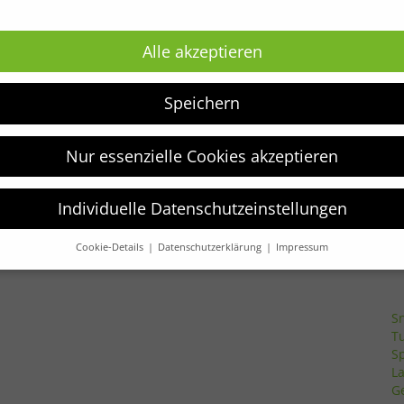
Newsletter
Alle akzeptieren
Z
be
Erhalte die neuesten Kindermodetrends und
aktuelle Angebote als erster.
Speichern
P
P
JETZT ANMELDEN!
Nur essenzielle Cookies akzeptieren
S
K
Individuelle Datenschutzeinstellungen
Cookie-Details
Datenschutzerklärung
Impressum
Datenschutzeinstellungen
verwenden Cookies und andere Technologien auf unserer Website.
e von ihnen sind essenziell, während andere uns helfen, diese We
S
hre Erfahrung zu verbessern.
Weitere Informationen über die
T
ndung Ihrer Daten finden Sie in unserer
Datenschutzerklärung
.
S
finden Sie eine Übersicht über alle verwendeten Cookies. Sie könn
L
Einwilligung zu ganzen Kategorien geben oder sich weitere
G
rmationen anzeigen lassen und so nur bestimmte Cookies auswähle