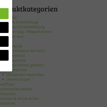
Produktkategorien
irbenkissen
100% Zirbenfüllung
Zirben/Schafwollfüllung
umphosen lang - Mitwachshosen
umphosen kurz
chuhe
opfbedeckung
Hipsterbeanie mit Patch
Häkelmütze
Jerseymütze
Wintermützen gefüttert
Sommerhüte
Stirnbänder/Haarreifen
Ohrenschützer
bsite
nackTraps
urnbeutel/Rucksäcke
pielsachen
en
atzhosen & Oncies & Sets
eldbörsen
n.