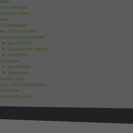
ocken
eschenke-Sets
uki-Pass-Hüllen
öcke
Zurück
chnullerketten
llis, Shirts&Bodies
alstücher/Spucktücher
Spucktücher
Spucktücher Frottee
Halstücher
eie
abydecken
Baumwolle
Mikrofaser
ewborn Sets
Statistiken
und- und Nasenmaske
utscheine
leidchen/Tuniken
Marketing