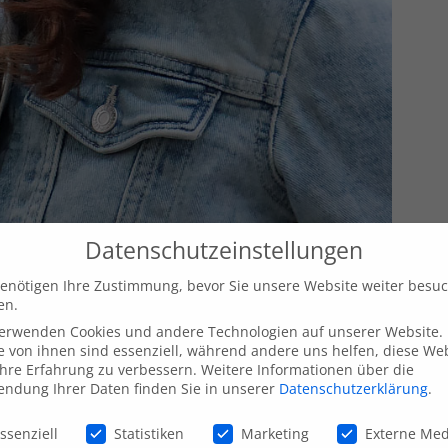
Datenschutzeinstellungen
enötigen Ihre Zustimmung, bevor Sie unsere Website weiter besu
en.
verwenden Cookies und andere Technologien auf unserer Website.
e von ihnen sind essenziell, während andere uns helfen, diese We
hre Erfahrung zu verbessern.
Weitere Informationen über die
ndung Ihrer Daten finden Sie in unserer
Datenschutzerklärung
.
schutzeinstellungen
ssenziell
Statistiken
Marketing
Externe Me