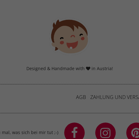
eg verfolgen.
Cookie-Informationen anzeigen
erne Medien (7)
lte von Videoplattformen und Social-Media-Plattformen werden standardmäßig
iert. Wenn Cookies von externen Medien akzeptiert werden, bedarf der Zugriff a
 Inhalte keiner manuellen Einwilligung mehr.
Cookie-Informationen anzeigen
Datenschutzerklärung
Imp
Designed & Handmade with
in Austria!
AGB
ZAHLUNG UND VER
mal, was sich bei mir tut ;-)