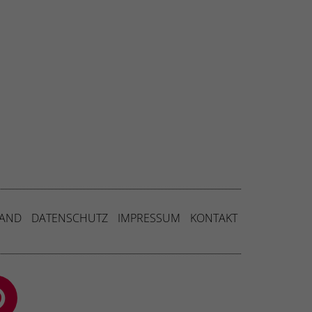
Externe Medien
uf
ressum
SAND
DATENSCHUTZ
IMPRESSUM
KONTAKT