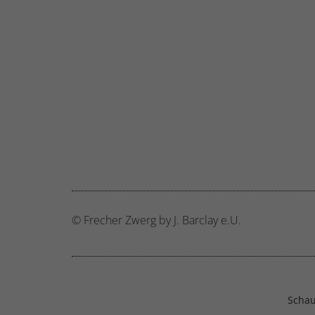
hinw
Ext
Inha
block
diese
© Frecher Zwerg by J. Barclay e.U.
Schau 