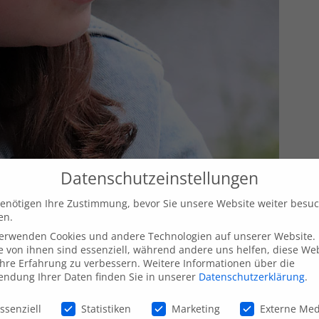
Datenschutzeinstellungen
enötigen Ihre Zustimmung, bevor Sie unsere Website weiter besu
en.
verwenden Cookies und andere Technologien auf unserer Website.
e von ihnen sind essenziell, während andere uns helfen, diese We
hre Erfahrung zu verbessern.
Weitere Informationen über die
ndung Ihrer Daten finden Sie in unserer
Datenschutzerklärung
.
schutzeinstellungen
ssenziell
Statistiken
Marketing
Externe Me