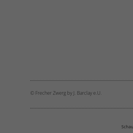
hinw
Ext
Inha
block
diese
© Frecher Zwerg by J. Barclay e.U.
Schau 