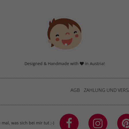
eg verfolgen.
Cookie-Informationen anzeigen
erne Medien (7)
lte von Videoplattformen und Social-Media-Plattformen werden standardmäßig
iert. Wenn Cookies von externen Medien akzeptiert werden, bedarf der Zugriff a
 Inhalte keiner manuellen Einwilligung mehr.
Cookie-Informationen anzeigen
Datenschutzerklärung
Imp
Designed & Handmade with
in Austria!
AGB
ZAHLUNG UND VER
mal, was sich bei mir tut ;-)