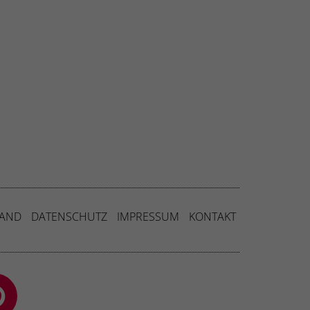
Externe Medien
uf
ressum
SAND
DATENSCHUTZ
IMPRESSUM
KONTAKT