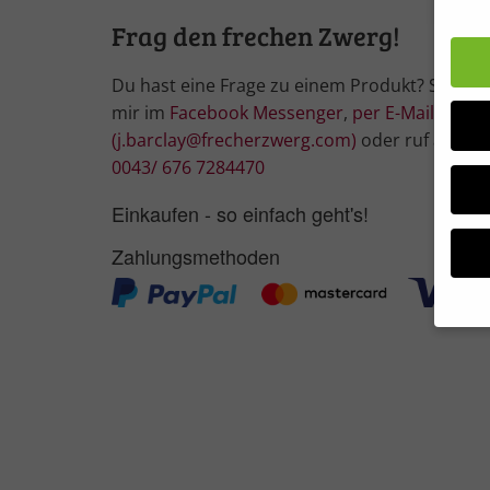
Frag den frechen Zwerg!
Du hast eine Frage zu einem Produkt? Schrei
mir im
Facebook Messenger
,
per E-Mail
(j.barclay@frecherzwerg.com)
oder ruf an:
0043/ 676 7284470
Einkaufen - so einfach geht's!
Zahlungsmethoden
Wir 
Einig
und I
Verwe
Hier 
Ihre 
Info