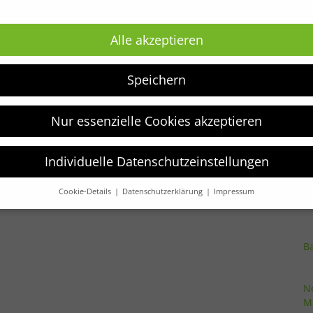
Newsletter
Alle akzeptieren
T
be
Erhalte die neuesten Kindermodetrends und
S
aktuelle Angebote als erster.
Speichern
L
G
S
JETZT ANMELDEN!
Nur essenzielle Cookies akzeptieren
G
M
R
Individuelle Datenschutzeinstellungen
S
Pu
H
Cookie-Details
Datenschutzerklärung
Impressum
Datenschutzeinstellungen
verwenden Cookies und andere Technologien auf unserer Website.
e von ihnen sind essenziell, während andere uns helfen, diese We
B
hre Erfahrung zu verbessern.
Weitere Informationen über die
ndung Ihrer Daten finden Sie in unserer
Datenschutzerklärung
.
finden Sie eine Übersicht über alle verwendeten Cookies. Sie könn
N
Einwilligung zu ganzen Kategorien geben oder sich weitere
M
rmationen anzeigen lassen und so nur bestimmte Cookies auswähle