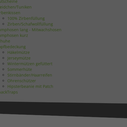
utscheine
leidchen/Tuniken
irbenkissen
100% Zirbenfüllung
Zurück
Zirben/Schafwollfüllung
umphosen lang - Mitwachshosen
umphosen kurz
chuhe
opfbedeckung
Häkelmütze
eie
Jerseymütze
Wintermützen gefüttert
Sommerhüte
Stirnbänder/Haarreifen
Statistiken
Ohrenschützer
Hipsterbeanie mit Patch
nackTraps
Marketing