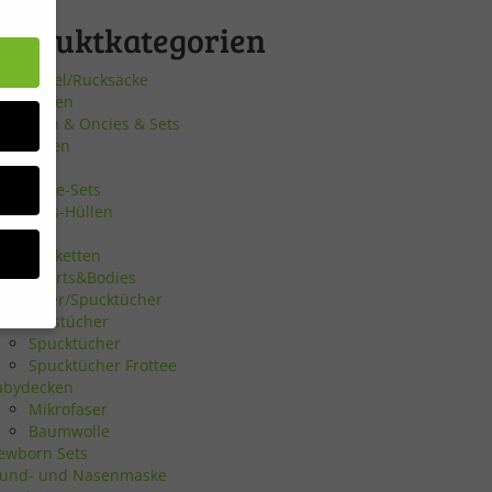
Produktkategorien
urnbeutel/Rucksäcke
pielsachen
atzhosen & Oncies & Sets
eldbörsen
ocken
eschenke-Sets
uki-Pass-Hüllen
öcke
chnullerketten
llis, Shirts&Bodies
alstücher/Spucktücher
Halstücher
Spucktücher
Spucktücher Frottee
bsite
abydecken
Mikrofaser
Baumwolle
en
ewborn Sets
und- und Nasenmaske
n.