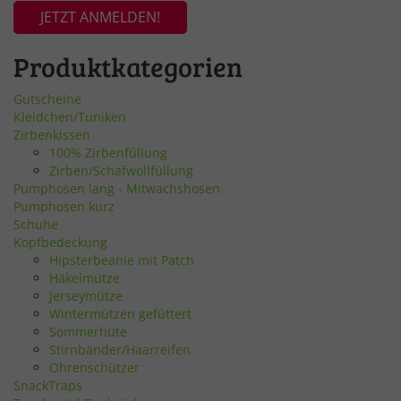
JETZT ANMELDEN!
Produktkategorien
Gutscheine
Kleidchen/Tuniken
Zirbenkissen
100% Zirbenfüllung
Zirben/Schafwollfüllung
Pumphosen lang - Mitwachshosen
Pumphosen kurz
Schuhe
Kopfbedeckung
Hipsterbeanie mit Patch
Häkelmütze
Jerseymütze
Wintermützen gefüttert
Sommerhüte
Stirnbänder/Haarreifen
Ohrenschützer
SnackTraps