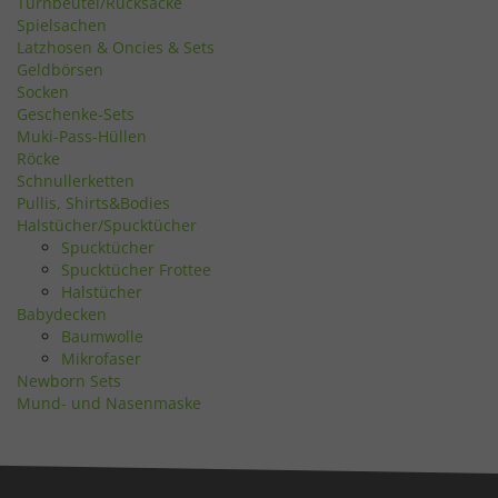
Turnbeutel/Rucksäcke
Spielsachen
Latzhosen & Oncies & Sets
Geldbörsen
Socken
Geschenke-Sets
Muki-Pass-Hüllen
Röcke
Schnullerketten
Pullis, Shirts&Bodies
Halstücher/Spucktücher
Spucktücher
Spucktücher Frottee
Halstücher
Babydecken
Baumwolle
Mikrofaser
Newborn Sets
Mund- und Nasenmaske