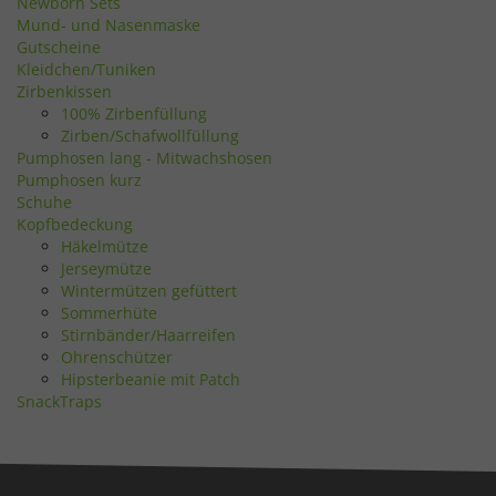
Newborn Sets
Mund- und Nasenmaske
Gutscheine
Kleidchen/Tuniken
Zirbenkissen
100% Zirbenfüllung
Zirben/Schafwollfüllung
Pumphosen lang - Mitwachshosen
Pumphosen kurz
Schuhe
Kopfbedeckung
Häkelmütze
Jerseymütze
Wintermützen gefüttert
Sommerhüte
Stirnbänder/Haarreifen
Ohrenschützer
Hipsterbeanie mit Patch
SnackTraps