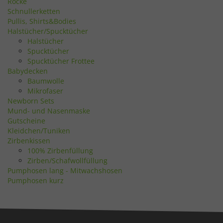
Röcke
Schnullerketten
Pullis, Shirts&Bodies
Halstücher/Spucktücher
Halstücher
Spucktücher
Spucktücher Frottee
Babydecken
Baumwolle
Mikrofaser
Newborn Sets
Mund- und Nasenmaske
Gutscheine
Kleidchen/Tuniken
Zirbenkissen
100% Zirbenfüllung
Zirben/Schafwollfüllung
Pumphosen lang - Mitwachshosen
Pumphosen kurz