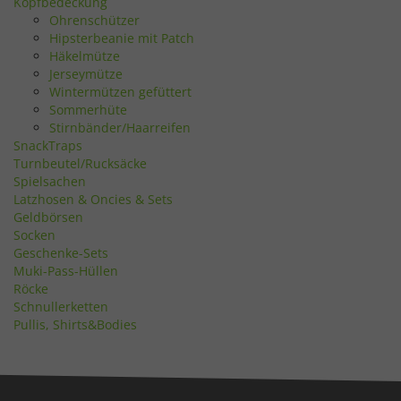
Kopfbedeckung
Ohrenschützer
Hipsterbeanie mit Patch
Häkelmütze
Jerseymütze
Wintermützen gefüttert
Sommerhüte
Stirnbänder/Haarreifen
SnackTraps
Turnbeutel/Rucksäcke
Spielsachen
Latzhosen & Oncies & Sets
Geldbörsen
Socken
Geschenke-Sets
Muki-Pass-Hüllen
Röcke
Schnullerketten
Pullis, Shirts&Bodies