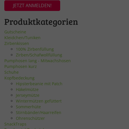
JETZT ANMELDEN!
Produktkategorien
Gutscheine
Kleidchen/Tuniken
Zirbenkissen
100% Zirbenfüllung
Zirben/Schafwollfüllung
Pumphosen lang - Mitwachshosen
Pumphosen kurz
Schuhe
Kopfbedeckung
Hipsterbeanie mit Patch
Häkelmütze
Jerseymütze
Wintermützen gefüttert
Sommerhüte
Stirnbänder/Haarreifen
Ohrenschützer
SnackTraps