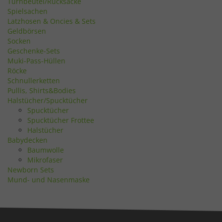
Turnbeutel/Rucksäcke
Spielsachen
Latzhosen & Oncies & Sets
Geldbörsen
Socken
Geschenke-Sets
Muki-Pass-Hüllen
Röcke
Schnullerketten
Pullis, Shirts&Bodies
Halstücher/Spucktücher
Spucktücher
Spucktücher Frottee
Halstücher
Babydecken
Baumwolle
Mikrofaser
Newborn Sets
Mund- und Nasenmaske