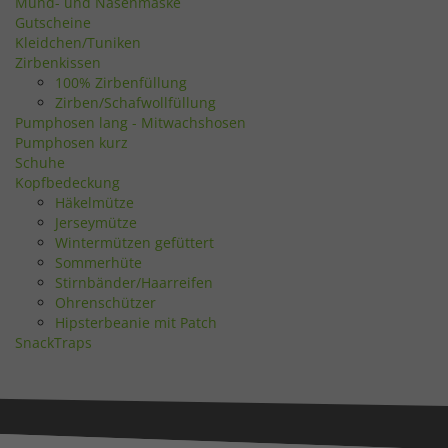
Mund- und Nasenmaske
Gutscheine
Kleidchen/Tuniken
Zirbenkissen
100% Zirbenfüllung
Zirben/Schafwollfüllung
Pumphosen lang - Mitwachshosen
Pumphosen kurz
Schuhe
Kopfbedeckung
Häkelmütze
Jerseymütze
Wintermützen gefüttert
Sommerhüte
Stirnbänder/Haarreifen
Ohrenschützer
Hipsterbeanie mit Patch
SnackTraps