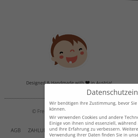
Designed & Handmade with
in Austria!
Datenschutzein
Wir benötigen Ihre Zustimmung, bevor Sie
können.
© Frecher Zwerg by J. Barclay e.U.
Wir verwenden Cookies und andere Techno
Einige von ihnen sind essenziell, während
und Ihre Erfahrung zu verbessern.
Weitere
AGB
ZAHLUNG UND VERSAND
DATENSCHUTZ
Verwendung Ihrer Daten finden Sie in uns