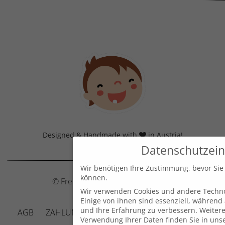
Designed & Handmade with
in Austria!
Datenschutzein
Wir benötigen Ihre Zustimmung, bevor Sie
können.
© Frecher Zwerg by J. Barclay e.U.
Wir verwenden Cookies und andere Techno
Einige von ihnen sind essenziell, während
und Ihre Erfahrung zu verbessern.
Weitere
AGB
ZAHLUNG UND VERSAND
DATENSCHUTZ
Verwendung Ihrer Daten finden Sie in uns