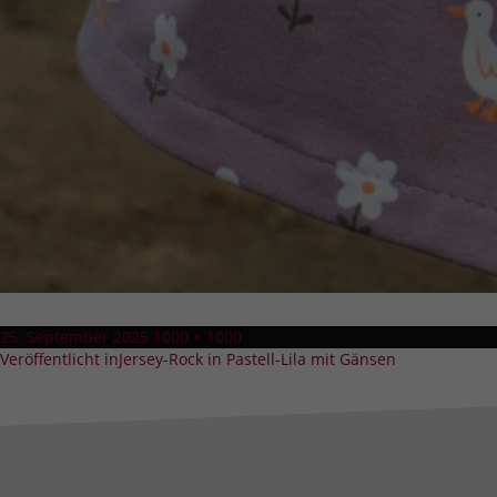
Veröffentlicht
Volle
25. September 2025
1000 × 1000
Beitragsnavigation
am
Größe
Veröffentlicht in
Jersey-Rock in Pastell-Lila mit Gänsen