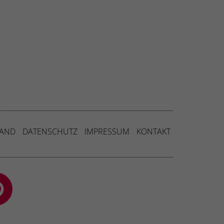
Externe Medien
uf
ressum
SAND
DATENSCHUTZ
IMPRESSUM
KONTAKT