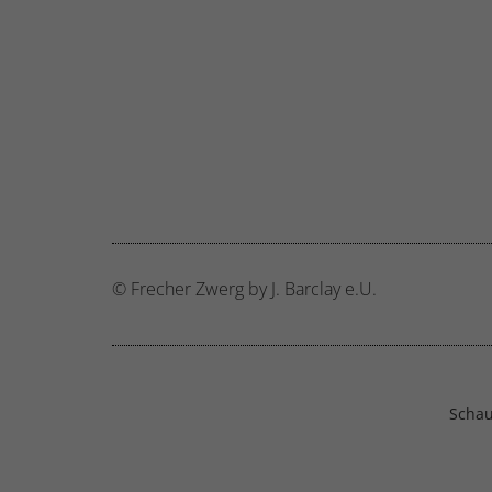
Ext
Inha
block
diese
© Frecher Zwerg by J. Barclay e.U.
Schau 