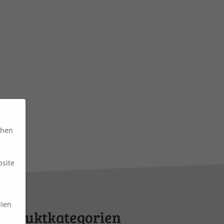
chen
bsite
dien
Produktkategorien