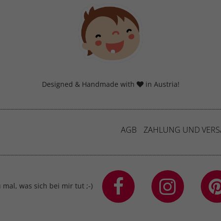
Cookie-Informationen anzeigen
erne Medien (7)
lte von Videoplattformen und Social-Media-Plattformen werden standardmäßig
iert. Wenn Cookies von externen Medien akzeptiert werden, bedarf der Zugriff a
 Inhalte keiner manuellen Einwilligung mehr.
Cookie-Informationen anzeigen
Designed & Handmade with
in Austria!
Datenschutzerklärung
Imp
AGB
ZAHLUNG UND VER
mal, was sich bei mir tut ;-)