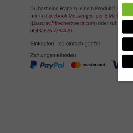
Du hast eine Frage zu einem Produkt? Schrei
mir im
Facebook Messenger
,
per E-Mail
(j.barclay@frecherzwerg.com)
oder ruf an:
0043/ 676 7284470
Einkaufen - so einfach geht's!
Zahlungsmethoden
Wir 
Einig
und I
Verwe
Hier 
Ihre 
Info