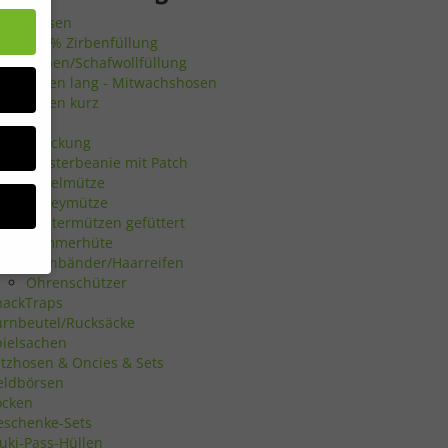
irbenkissen
100% Zirbenfüllung
Zirben/Schafwollfüllung
umphosen lang - Mitwachshosen
umphosen kurz
chuhe
opfbedeckung
Hipsterbeanie mit Patch
Häkelmütze
Jerseymütze
Wintermützen gefüttert
Sommerhüte
Stirnbänder/Haarreifen
Ohrenschützer
nackTraps
urnbeutel/Rucksäcke
bsite
pielsachen
atzhosen & Oncies & Sets
en
eldbörsen
ocken
n.
eschenke-Sets
uki-Pass-Hüllen