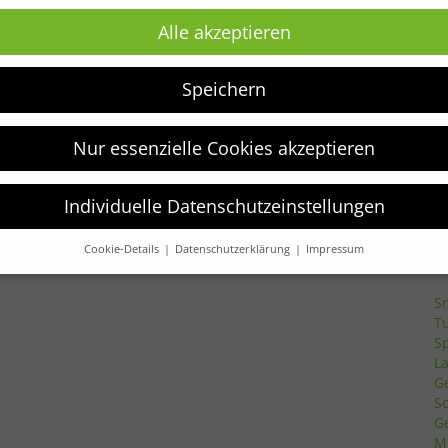
Z
be
Alle akzeptieren
Erhalte die neuesten Kindermodetrends und
aktuelle Angebote als erster.
P
Speichern
P
JETZT ANMELDEN!
S
K
Nur essenzielle Cookies akzeptieren
Individuelle Datenschutzeinstellungen
Cookie-Details
Datenschutzerklärung
Impressum
Datenschutzeinstellungen
S
verwenden Cookies und andere Technologien auf unserer Website.
T
e von ihnen sind essenziell, während andere uns helfen, diese We
S
hre Erfahrung zu verbessern.
Weitere Informationen über die
L
ndung Ihrer Daten finden Sie in unserer
Datenschutzerklärung
.
finden Sie eine Übersicht über alle verwendeten Cookies. Sie könn
G
Einwilligung zu ganzen Kategorien geben oder sich weitere
S
rmationen anzeigen lassen und so nur bestimmte Cookies auswähle
G
M