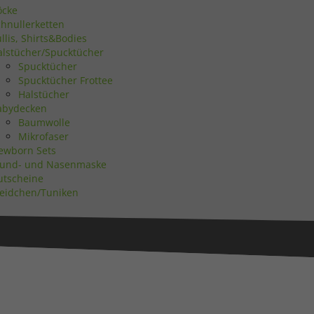
öcke
chnullerketten
Zurück
llis, Shirts&Bodies
alstücher/Spucktücher
Spucktücher
Spucktücher Frottee
Halstücher
abydecken
eie
Baumwolle
Mikrofaser
ewborn Sets
und- und Nasenmaske
Statistiken
utscheine
leidchen/Tuniken
Marketing