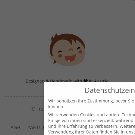
Designed & Handmade with
in Austria!
Datenschutzein
Wir benötigen Ihre Zustimmung, bevor Sie
können.
© Frecher Zwerg by J. Barclay e.U.
Wir verwenden Cookies und andere Techno
Einige von ihnen sind essenziell, während
und Ihre Erfahrung zu verbessern.
Weitere
AGB
ZAHLUNG UND VERSAND
DATENSCHUTZ
Verwendung Ihrer Daten finden Sie in uns