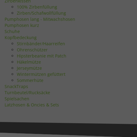
Zirbenkissen
100% Zirbenfüllung
Zirben/Schafwollfüllung
Pumphosen lang - Mitwachshosen
Pumphosen kurz
Schuhe
Kopfbedeckung
Stirnbänder/Haarreifen
Ohrenschützer
Hipsterbeanie mit Patch
Häkelmütze
Jerseymütze
Wintermützen gefüttert
Sommerhüte
SnackTraps
Turnbeutel/Rucksäcke
Spielsachen
Latzhosen & Oncies & Sets