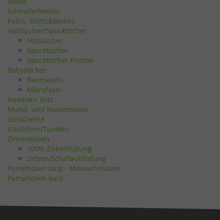
Röcke
Schnullerketten
Pullis, Shirts&Bodies
Halstücher/Spucktücher
Halstücher
Spucktücher
Spucktücher Frottee
Babydecken
Baumwolle
Mikrofaser
Newborn Sets
Mund- und Nasenmaske
Gutscheine
Kleidchen/Tuniken
Zirbenkissen
100% Zirbenfüllung
Zirben/Schafwollfüllung
Pumphosen lang - Mitwachshosen
Pumphosen kurz