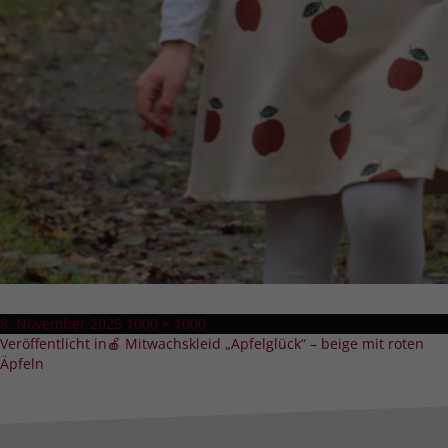
Veröffentlicht
Volle
8. November 2025
1000 × 1000
Beitragsnavigation
am
Größe
Veröffentlicht in
🍎 Mitwachskleid „Apfelglück“ – beige mit roten
Äpfeln