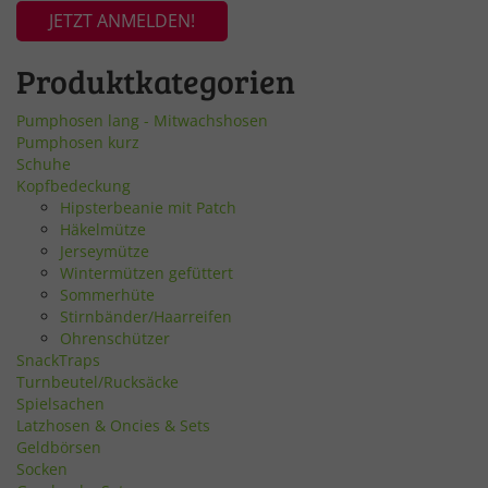
JETZT ANMELDEN!
Produktkategorien
Pumphosen lang - Mitwachshosen
Pumphosen kurz
Schuhe
Kopfbedeckung
Hipsterbeanie mit Patch
Häkelmütze
Jerseymütze
Wintermützen gefüttert
Sommerhüte
Stirnbänder/Haarreifen
Ohrenschützer
SnackTraps
Turnbeutel/Rucksäcke
Spielsachen
Latzhosen & Oncies & Sets
Geldbörsen
Socken