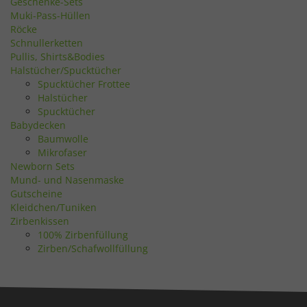
Geschenke-Sets
Muki-Pass-Hüllen
Röcke
Schnullerketten
Pullis, Shirts&Bodies
Halstücher/Spucktücher
Spucktücher Frottee
Halstücher
Spucktücher
Babydecken
Baumwolle
Mikrofaser
Newborn Sets
Mund- und Nasenmaske
Gutscheine
Kleidchen/Tuniken
Zirbenkissen
100% Zirbenfüllung
Zirben/Schafwollfüllung