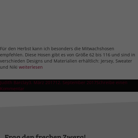
Für den Herbst kann ich besonders die Mitwachshosen
empfehlen. Diese Hosen gibt es von Größe 62 bis 116 und sind in
verschieden Designs und Materialien erhältlich: Jersey, Sweater
„Empfehlung
und Niki
weiterlesen
für
den
Autor
Veröffentlicht
Judith Barclay
3. März 2017
12. September 2017
Schreibe einen
Herbst
zu
am
Kommentar
–
Empfehlung
gemütliche
für
Mitwachshosen“
den
Herbst
–
gemütliche
Mitwachshosen
Frag den frechen Zwerg!